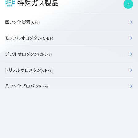
特殊ガス製品
四フッ化炭素
(CF
)
4
モノフルオロメタン
(CH
F)
3
ジフルオロメタン
(CH
F
)
2
2
トリフルオロメタン
(CHF
)
3
八フッ化プロパン
(C
F
)
3
8
八フッ化シクロブタン
(C
F
)
4
8
ヘキサフルオロ-1,3-ブタジエン
(C
F
)
4
6
六フッ化硫黄
(SF
)
6