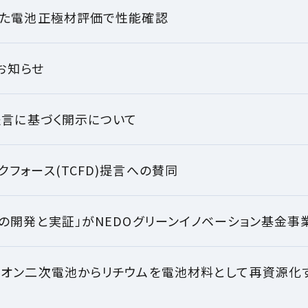
した電池正極材評価で性能確認
のお知らせ
提言に基づく開示について
フォース(TCFD)提言への賛同
の開発と実証」がNEDOグリーンイノベーション基金事
イオン二次電池からリチウムを電池材料として再資源化